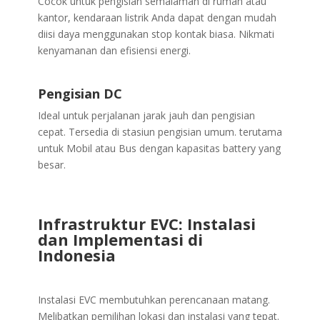
Cocok
untuk
pengisian
semalaman
di
rumah
atau
kantor,
kendaraan
listrik
Anda
dapat
dengan
mudah
diisi
daya
menggunakan
stop
kontak
biasa.
Nikmati
kenyamanan
dan
efisiensi
energi.
Pengisian DC
Ideal untuk perjalanan jarak jauh dan pengisian
cepat.
Tersedia di stasiun pengisian umum. terutama
untuk Mobil
atau Bus dengan kapasitas battery yang
besar.
Infrastruktur EVC: Instalasi
dan Implementasi di
Indonesia
Instalasi EVC membutuhkan perencanaan matang.
Melibatkan pemilihan lokasi dan instalasi yang tepat.